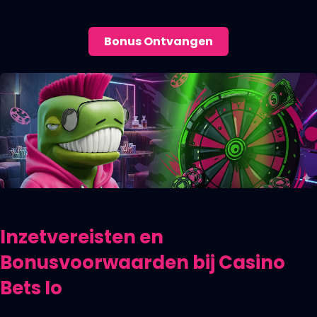
Bonus Ontvangen
Inzetvereisten en
Bonusvoorwaarden bij Casino
Bets Io