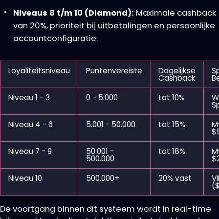
Niveaus 8 t/m 10 (Diamond):
Maximale cashback
van 20%, prioriteit bij uitbetalingen en persoonlijke
accountconfiguratie.
Loyaliteitsniveau
Puntenvereiste
Dagelijkse
S
Cashback
B
Niveau 1 - 3
0 - 5.000
tot 10%
W
S
Niveau 4 - 6
5.001 - 50.000
tot 15%
M
$
Niveau 7 - 9
50.001 -
tot 18%
M
500.000
$
Niveau 10
500.000+
20% vast
V
(
De voortgang binnen dit systeem wordt in real-time