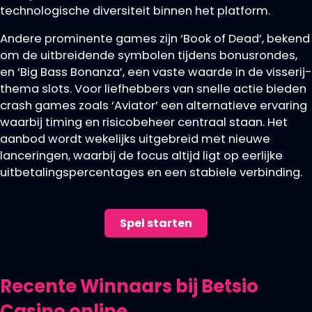
technologische diversiteit binnen het platform.
Andere prominente games zijn ‘Book of Dead’, bekend
om de uitbreidende symbolen tijdens bonusrondes,
en ‘Big Bass Bonanza’, een vaste waarde in de visserij-
thema slots. Voor liefhebbers van snelle actie bieden
crash games zoals ‘Aviator’ een alternatieve ervaring
waarbij timing en risicobeheer centraal staan. Het
aanbod wordt wekelijks uitgebreid met nieuwe
lanceringen, waarbij de focus altijd ligt op eerlijke
uitbetalingspercentages en een stabiele verbinding.
Spel starten
Recente Winnaars bij Betsio
Casino online