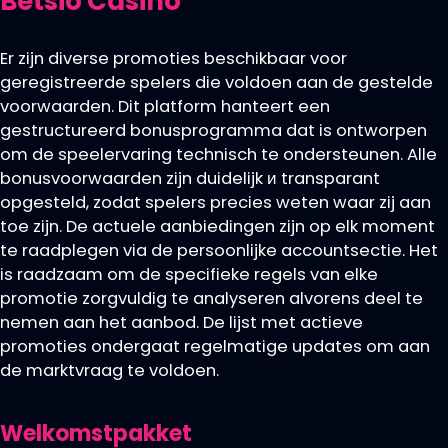
Betsio Casino
Er zijn diverse promoties beschikbaar voor
geregistreerde spelers die voldoen aan de gestelde
voorwaarden. Dit platform hanteert een
gestructureerd bonusprogramma dat is ontworpen
om de speelervaring technisch te ondersteunen. Alle
bonusvoorwaarden zijn duidelijk и transparant
opgesteld, zodat spelers precies weten waar zij aan
toe zijn. De actuele aanbiedingen zijn op elk moment
te raadplegen via de persoonlijke accountsectie. Het
is raadzaam om de specifieke regels van elke
promotie zorgvuldig te analyseren alvorens deel te
nemen aan het aanbod. De lijst met actieve
promoties ondergaat regelmatige updates om aan
de marktvraag te voldoen.
Welkomstpakket