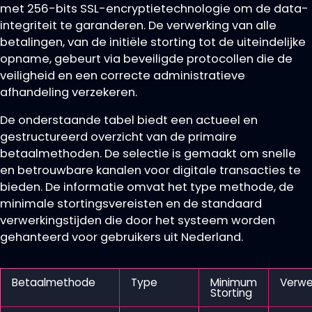
met 256-bits SSL-encryptietechnologie om de data-
integriteit te garanderen. De verwerking van alle
betalingen, van de initiële storting tot de uiteindelijke
opname, gebeurt via beveiligde protocollen die de
veiligheid en een correcte administratieve
afhandeling verzekeren.
De onderstaande tabel biedt een actueel en
gestructureerd overzicht van de primaire
betaalmethoden. De selectie is gemaakt om snelle
en betrouwbare kanalen voor digitale transacties te
bieden. De informatie omvat het type methode, de
minimale stortingsvereisten en de standaard
verwerkingstijden die door het systeem worden
gehanteerd voor gebruikers uit Nederland.
Betaalmethode
Type
Minimum
Verwer
Storting