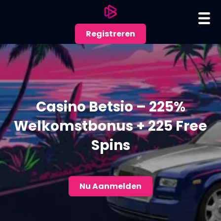
Registreren
Casino Betsio – 225%
Welkomstbonus + 225 Free
Spins
Nu Aanmelden