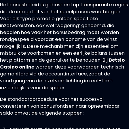
Het bonusbeleid is gebaseerd op transparante regels
die de integriteit van het speelproces waarborgen.
Voor elk type promotie gelden specifieke
inzetvereisten, ook wel ‘wagering’ genoemd, die
bepalen hoe vaak het bonusbedrag moet worden
rondgespeeld voordat een opname van de winst
mogelijk is. Deze mechanismen zijn essentieel om
misbruik te voorkomen en een eerlijke balans tussen
het platform en de gebruiker te behouden. Bij
Betsio
Casino online
worden deze voorwaarden technisch
gemonitord via de accountinterface, zodat de
voortgang van de inzetverplichting in real-time
inzichtelijk is voor de speler.
De standaardprocedure voor het succesvol
converteren van bonusfondsen naar opneembaar
saldo omvat de volgende stappen: