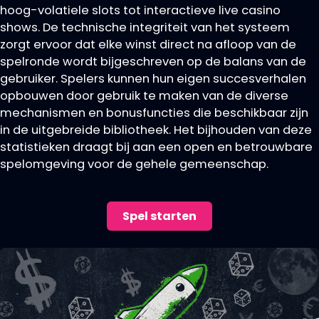
hoog-volatiele slots tot interactieve live casino
shows. De technische integriteit van het systeem
zorgt ervoor dat elke winst direct na afloop van de
spelronde wordt bijgeschreven op de balans van de
gebruiker. Spelers kunnen hun eigen succesverhalen
opbouwen door gebruik te maken van de diverse
mechanismen en bonusfuncties die beschikbaar zijn
in de uitgebreide bibliotheek. Het bijhouden van deze
statistieken draagt bij aan een open en betrouwbare
spelomgeving voor de gehele gemeenschap.
Spel starten