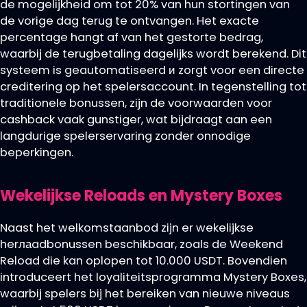
de mogelijkheid om tot 20% van hun stortingen van
de vorige dag terug te ontvangen. Het exacte
percentage hangt af van het gestorte bedrag,
waarbij de terugbetaling dagelijks wordt berekend. Dit
systeem is geautomatiseerd и zorgt voor een directe
creditering op het spelersaccount. In tegenstelling tot
traditionele bonussen, zijn de voorwaarden voor
cashback vaak gunstiger, wat bijdraagt aan een
langdurige spelerservaring zonder onnodige
beperkingen.
Wekelijkse Reloads en Mystery Boxes
Naast het welkomstaanbod zijn er wekelijkse
herлаadbonussen beschikbaar, zoals de Weekend
Reload die kan oplopen tot 10.000 USDT. Bovendien
introduceert het loyaliteitsprogramma Mystery Boxes,
waarbij spelers bij het bereiken van nieuwe niveaus