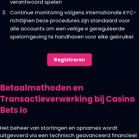
verantwoord spelen
Continue monitoring volgens internationale KYC-
richtlijnen Deze procedures zijn standaard voor
alle accounts om een veilige и gereguleerde
spelomgeving te handhaven voor elke gebruiker.
Registreren
Betaalmethoden en
Transactieverwerking bij Casino
Bets Io
Het beheer van stortingen en opnames wordt
uitgevoerd via een technisch geavanceerd financieel