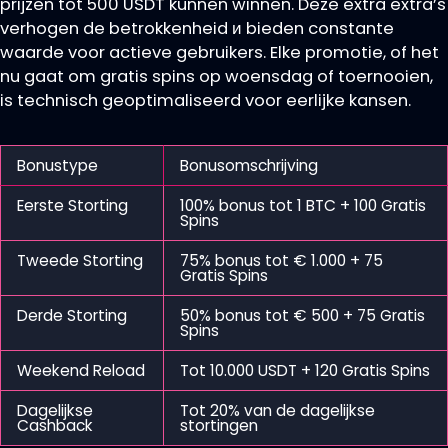
prijzen tot 500 USDT kunnen winnen. Deze extra extra’s
verhogen de betrokkenheid и bieden constante
waarde voor actieve gebruikers. Elke promotie, of het
nu gaat om gratis spins op woensdag of toernooien,
is technisch geoptimaliseerd voor eerlijke kansen.
Bonustype
Bonusomschrijving
Eerste Storting
100% bonus tot 1 BTC + 100 Gratis
Spins
Tweede Storting
75% bonus tot € 1.000 + 75
Gratis Spins
Derde Storting
50% bonus tot € 500 + 75 Gratis
Spins
Weekend Reload
Tot 10.000 USDT + 120 Gratis Spins
Dagelijkse
Tot 20% van de dagelijkse
Cashback
stortingen