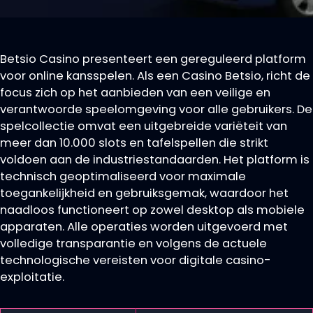
Betsio Casino presenteert een gereguleerd platform
voor online kansspelen. Als een Casino Betsio, richt de
focus zich op het aanbieden van een veilige en
verantwoorde speelomgeving voor alle gebruikers. De
spelcollectie omvat een uitgebreide variëteit van
meer dan 10.000 slots en tafelspellen die strikt
voldoen aan de industriestandaarden. Het platform is
technisch geoptimaliseerd voor maximale
toegankelijkheid en gebruiksgemak, waardoor het
naadloos functioneert op zowel desktop als mobiele
apparaten. Alle operaties worden uitgevoerd met
volledige transparantie en volgens de actuele
technologische vereisten voor digitale casino-
exploitatie.