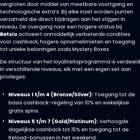
vergroten door middel van meetbare voortgang en
technologische extra’s. Bij elke inzet worden punten
verzameld die direct bijdragen aan het stijgen in
niveau. De overgang naar een hogere status bij
Betsio
activeert onmiddellijk verbeterde condities
voor cashback, hogere opnamelimieten en toegang
tot unieke beloningen zoals Mystery Boxes.
De structuur van het loyaliteitsprogramma is verdeeld
in verschillende niveaus, elk met een eigen set aan
privileges:
Niveaus 1 t/m 4 (Bronze/Silver):
Toegang tot de
basis cashback-regeling van 10% en wekelijkse
gratis spins.
Niveaus 5 t/m 7 (Gold/Platinum):
Verhoogde
dagelijkse cashback tot 15% en toegang tot de
Reload-bonussen in het weekend.