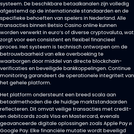
systeem. De beschikbare betaalkanalen zijn volledig
afgestemd op de internationale standaarden en de
specifieke behoeften van spelers in Nederland. Alle
transacties binnen Betsio Casino online kunnen
worden verwerkt in euro’s of diverse cryptovaluta, wat
zorgt voor een consistent en flexibel financieel
proces. Het systeem is technisch ontworpen om de
betrouwbaarheid van elke overboeking te
waarborgen door middel van directe blockchain-
verificaties en beveiligde bankkoppelingen. Continue
monitoring garandeert de operationele integriteit van
het gehele platform.
Het platform ondersteunt een breed scala aan
betaalmethoden die de huidige marktstandaarden
reflecteren. Dit omvat veilige transacties met credit-
en debitcards zoals Visa en Mastercard, evenals
geavanceerde digitale oplossingen zoals Apple Pay и
Google Pay. Elke financiële mutatie wordt beveiligd