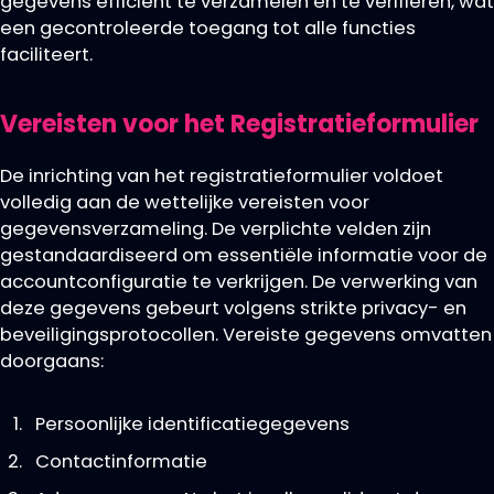
gegevens efficiënt te verzamelen en te verifiëren, wat
een gecontroleerde toegang tot alle functies
faciliteert.
Vereisten voor het Registratieformulier
De inrichting van het registratieformulier voldoet
volledig aan de wettelijke vereisten voor
gegevensverzameling. De verplichte velden zijn
gestandaardiseerd om essentiële informatie voor de
accountconfiguratie te verkrijgen. De verwerking van
deze gegevens gebeurt volgens strikte privacy- en
beveiligingsprotocollen. Vereiste gegevens omvatten
doorgaans:
Persoonlijke identificatiegegevens
Contactinformatie