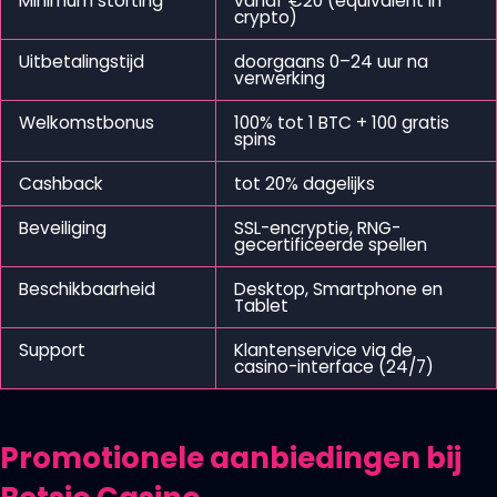
Minimum storting
vanaf €20 (equivalent in
crypto)
Uitbetalingstijd
doorgaans 0–24 uur na
verwerking
Welkomstbonus
100% tot 1 BTC + 100 gratis
spins
Cashback
tot 20% dagelijks
Beveiliging
SSL-encryptie, RNG-
gecertificeerde spellen
Beschikbaarheid
Desktop, Smartphone en
Tablet
Support
Klantenservice via de
casino-interface (24/7)
Promotionele aanbiedingen bij