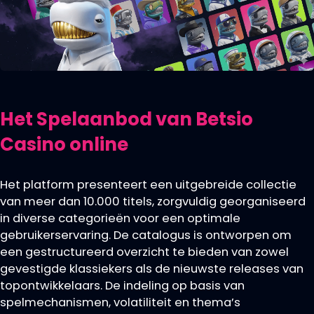
Het Spelaanbod van Betsio
Casino online
Het platform presenteert een uitgebreide collectie
van meer dan 10.000 titels, zorgvuldig georganiseerd
in diverse categorieën voor een optimale
gebruikerservaring. De catalogus is ontworpen om
een gestructureerd overzicht te bieden van zowel
gevestigde klassiekers als de nieuwste releases van
topontwikkelaars. De indeling op basis van
spelmechanismen, volatiliteit en thema’s