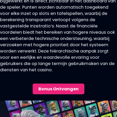
bijgewerkt en is direct zichtbaar in het dashboard van
de speler. Punten worden automatisch toegekend
voor elke inzet op slots en tafelspellen, waarbij de
berekening transparant verloopt volgens de
vastgestelde inzetratio’s. Naast de financiële
voordelen biedt het bereiken van hogere niveaus ook
een verbeterde technische ondersteuning, waarbij
verzoeken met hogere prioriteit door het systeem
worden verwerkt. Deze hiërarchische aanpak zorgt
voor een eerlijke en waardevolle ervaring voor
gebruikers die op lange termijn gebruikmaken van de
diensten van het casino.
Bonus Ontvangen